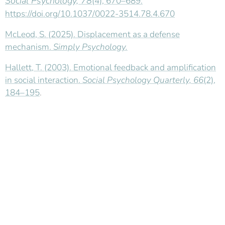
Social Psychology, 78
(4), 670–689.
https://doi.org/10.1037/0022-3514.78.4.670
McLeod, S. (2025). Displacement as a defense
mechanism.
Simply Psychology.
Hallett, T. (2003). Emotional feedback and amplification
in social interaction.
Social Psychology Quarterly, 66
(2),
184–195
.