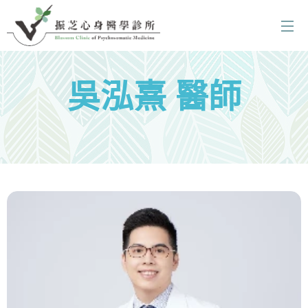
吳泓熹 醫師