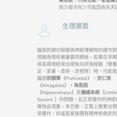
業成就、人際互動、家庭關
但少部分兒少可能因為先天
生理層面
腦部的適切發展與神經傳導物的運作對
情緒表現有著重要的關係，如果在早期
成長環境經常出現負向逆境經驗（營養
足、家暴、虐待、忽視等）時，可能造
腦部
前額葉（
Prefrontal）、杏仁核
（Amygdala
）、海馬迴
（Hippocampus）
及
邊緣系統（Limbi
System ）
的問題，且正常運作的神經
導物血清素、多巴胺、正腎上腺素出現
常運作，抑或是家族間有精神疾病史的