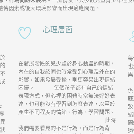
係、行為問題來展現
。一般情況下大多數兒童青少年在發
遺傳因素或後天環境影響而出現適應問題。
心理層面
於
每
在發展階段的兒少處於身心動盪的時期，
的
也
內在的自我認同也時常受到心理及外在的
不
異
影響，如果發展受挫，則更容易出現情緒
成
困擾。 每個孩子都有自己的情緒
係
表現方式，但心裡的困難時常無法好好表
庭
達，也可能沒有學習到怎麼表達，以至於
c
致
產生不同程度的情緒、行為、學習問題。
傳
緒
此時
異
園
我們需要看見的不是行為，而是行為背
狀
適