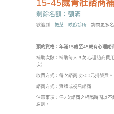
15-45歲青壯諮商
剩餘名額：額滿
歡迎到
振芝＿映煦診所
詢問更多名
＿
預約資格：年滿15歲至45歲有心理諮
補助次數：補助每人
3次
心理諮商費用
次）
收費方式：每次諮商收300元掛號費。
諮商方式：實體或視訊諮商
注意事項：任2次諮商之相隔時間以不
原則。