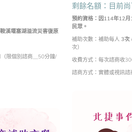
剩餘名額：目前尚
預約資格：
因114年12
民眾。
馬太鞍溪堰塞湖溢流災害復原
補助次數：補助每人
3次
次）
（限個別諮商＿50分鐘/
收費方式：每次諮商收30
諮商方式：實體或視訊諮