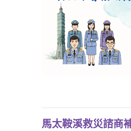
馬太鞍溪救災諮商