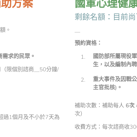
補助方案
國軍心理健
剩餘名額：目前尚
額。
＿
預約資格：
商需求的民眾。
國防部所屬現役軍
生，以及編制內聘
（限個別諮商＿50分鐘/
重大事件及因戰公
主官批核)。
補助次數：補助每人
6次
次）
超過1個月及不小於7天為
收費方式：每次諮商收30