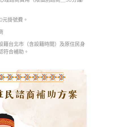
0元掛號費。
商
設籍台北市（含設籍時間）及原住民身
認符合補助。