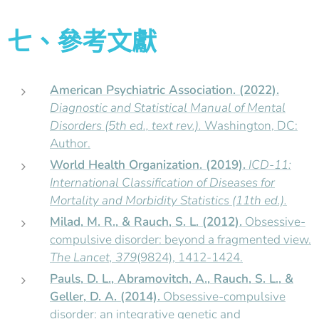
七、參考文獻
American Psychiatric Association. (2022).
Diagnostic and Statistical Manual of Mental
Disorders (5th ed., text rev.).
Washington, DC:
Author.
World Health Organization. (2019).
ICD-11:
International Classification of Diseases for
Mortality and Morbidity Statistics (11th ed.).
Milad, M. R., & Rauch, S. L. (2012).
Obsessive-
compulsive disorder: beyond a fragmented view.
The Lancet, 379
(9824), 1412-1424.
Pauls, D. L., Abramovitch, A., Rauch, S. L., &
Geller, D. A. (2014).
Obsessive-compulsive
disorder: an integrative genetic and