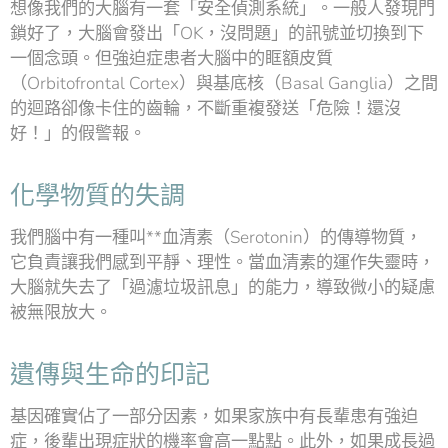
想像我們的大腦有一套「安全偵測系統」。一般人發現門
鎖好了，大腦會發出「OK，沒問題」的訊號並切換到下
一個念頭。但強迫症患者大腦中的眶額皮質
（Orbitofrontal Cortex）與基底核（Basal Ganglia）之間
的迴路卻像卡住的齒輪，不斷重複發送「危險！還沒
好！」的假警報。
化學物質的失調
我們腦中有一種叫**血清素（Serotonin）的傳導物質，
它負責讓我們感到平靜、理性。當血清素的運作失靈時，
大腦就失去了「過濾垃圾訊息」的能力，導致微小的疑慮
被無限放大。
遺傳與生命的印記
基因確實佔了一部分因素，如果家族中有長輩患有強迫
症，後輩出現症狀的機率會高一點點。此外，如果成長過