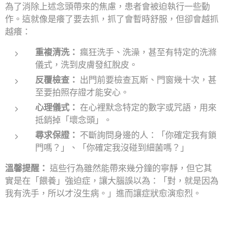
為了消除上述念頭帶來的焦慮，患者會被迫執行一些動
作。這就像是癢了要去抓，抓了會暫時舒服，但卻會越抓
越癢：
重複清洗：
瘋狂洗手、洗澡，甚至有特定的洗滌
儀式，洗到皮膚發紅脫皮。
反覆檢查：
出門前要檢查瓦斯、門窗幾十次，甚
至要拍照存證才能安心。
心理儀式：
在心裡默念特定的數字或咒語，用來
抵銷掉「壞念頭」。
尋求保證：
不斷詢問身邊的人：「你確定我有鎖
門嗎？」、「你確定我沒碰到細菌嗎？」
溫馨提醒：
這些行為雖然能帶來幾分鐘的寧靜，但它其
實是在「餵養」強迫症，讓大腦誤以為：「對，就是因為
我有洗手，所以才沒生病。」進而讓症狀愈演愈烈。