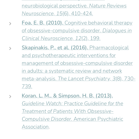
neurobiological perspective.
Nature Reviews
Neuroscience, 15
(6), 410-424.
Foa, E. B. (2010).
Cognitive behavioral therapy
of obsessive-compulsive disorder.
Dialogues in
Clinical Neuroscience, 12
(2), 199.
Skapinakis, P., et al. (2016).
Pharmacological
and psychotherapeutic interventions for
management of obsessive-compulsive disorder
in adults: a systematic review and network
meta-analysis.
The Lancet Psychiatry, 3
(8), 730-
739.
Koran, L. M., & Simpson, H. B. (2013).
Guideline Watch: Practice Guideline for the
Treatment of Patients With Obsessive-
Compulsive Disorder.
American Psychiatric
Association
.