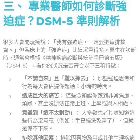
三、
專業醫師如何診斷強
迫症？DSM-5 準則解析
很多人會開玩笑說：「我有強迫症，一定要把這排整
齊。」但臨床上的「強迫症」比這沉重得多。醫生在診斷
時，通常會根據《精神疾病診斷與統計手冊第五版》
（DSM-5），看你的狀況是否符合以下三項特徵：
「不請自來」且「難以揮去」：
那些強迫思考和
行為每天會佔據你超過
1 小時
的時間。
造成巨大的痛苦：
這些念頭讓你感到非常焦慮、
煩躁，甚至沒辦法正常上班、上學或與人相處。
意識到「這不太對勁」：
大多數患者其實知道這
些行為沒意義（例如：手已經洗乾淨了），但就
是停不下來。
排除其他因素：
排除因藥物濫用或其他生理疾病