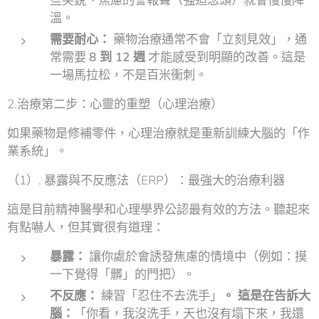
些尖銳、焦慮的警報聲（強迫念頭）就會慢慢降
溫。
需要耐心：
藥物治療通常不會「立刻見效」，通
常需要
8 到 12 週
才能感受到明顯的改善。這是
一場馬拉松，不是百米衝刺。
2.治療第二步：心靈的重塑（心理治療）
如果藥物是修補零件，心理治療就是重新訓練大腦的「作
業系統」。
（1）. 暴露與不反應法（ERP）：最強大的治療利器
這是目前精神醫學和心理學界公認最有效的方法。聽起來
有點嚇人，但其實很有道理：
暴露：
讓你處於會誘發焦慮的情境中（例如：摸
一下覺得「髒」的門把）。
不反應：
練習「忍住不去洗手」
。 這是在告訴大
腦：
「你看，我沒洗手，天也沒有塌下來，我還