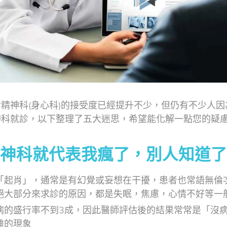
精神科(身心科)的接受度已經提升不少，但仍有不少人
神科就診，以下整理了五大迷思，希望能化解一點您的疑
神科就代表我瘋了，別人知道了
「起肖」，通常是有幻覺或妄想在干擾，患者也常語無倫
絕大部分來求診的原因，都是失眠，焦慮，心情不好等一
病的盛行率不到3成，因此醫師評估後的結果常常是「沒
難的現象