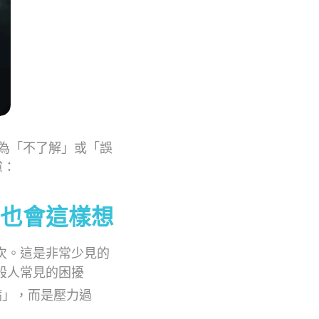
因為「不了解」或「誤
慮：
也會這樣想
次。這是非常少見的
般人常見的困擾
病」，而是壓力過