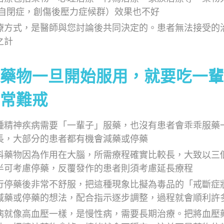
如自閉症，創傷後壓力症候群）效果也不好
療方式，是醫師與您討論後共同決定的。患者無法接受的
之計
藥物一旦開始服用，就要吃一輩
常難戒
種精神疾病需要「一輩子」服藥，也沒有患者會乖乖服藥
長，大部分的患者都有機會減藥或停藥
科藥物因為作用在大腦，所需療程確實比較長，大致以三
半可考慮停藥，反覆發作的患者則須考慮延長療程
行停藥後非常不舒服，把這種現象比擬為毒品的「戒斷症
減藥或停藥的想法，配合指示逐步調整，過程就會順利許
病就像高血壓一樣，是慢性病，需要長期治療。把將血壓