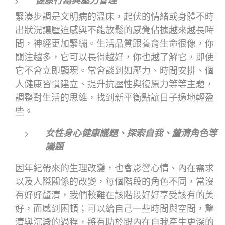
健康行為與壓力管理
緊湊步調是文明病的溫床，起伏的情緒或身體不時
出狀況讓壓迫感與不能放鬆的感覺佔據越來越長時
間，神經更加緊繃。生活品質跟養育生命很像，你
關注越多，它可以長得越好，你也越了解它，即使
它不會立即顯現。常會談到如壓力、時間安排、個
人健康習慣建立、提升抗壓性與復原力等等主題，
調整對生活的思維，找到新平衡點讓日子過地輕盈
些。
女性身心健康議題、探索自我、釐清角色等
議題
因年紀帶來的生理改變，也會影響心情、內在需求
以及人際關係的改變，每個階段的角色不同，當沒
有好好釐清，我們較難在該階段好好享受該有的美
好，而感到困頓；可以給自己一些時間與空間，釐
清與沉澱的過程，將有助於跟內在自我產生更深的