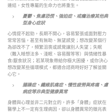
連結，女性專屬的生命力也將重生。
憂鬱、焦慮恐慌、強迫症、戒癮治療其他典
型身心症狀
心情提不起勁，長期不開心，容易緊張或面對壓力
常常苦惱，甚至有無助、無望感受；想改變某個行
為卻改不了，頻繁沮喪或感覺讓別人失望；失眠
（難入睡想法多、淺眠、容易醒等等）與情緒性暴
食/厭食狀況；若某現象帶給你極大困擾，或你決心
想改變某些循環模式，都適合諮商時好好了解並關
心它。
腸躁症、纖維肌痛症、慢性疲勞與疼痛、慮
病症等非典型健康異常
身體與心理並非二元對立的，許多「身體」症狀在
醫學上不一定有生理病因，卻以身體異常的徵兆表