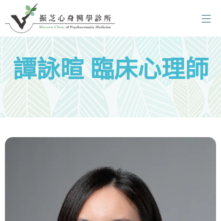
譚詠暄 臨床心理師