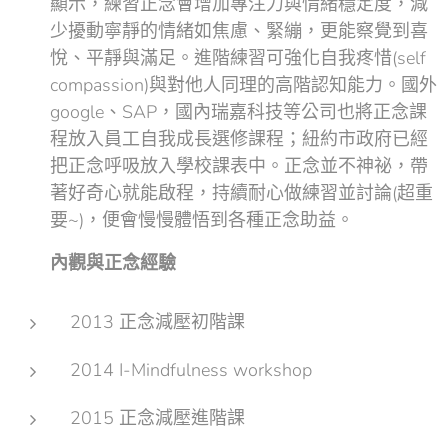
顯示，練習正念會增加專注力與情緒穩定度，減
少擾動寧靜的情緒如焦慮、緊繃，更能察覺到喜
悅、平靜與滿足。進階練習可強化自我疼惜(self
compassion)與對他人同理的高階認知能力。國外
google、SAP，國內瑞嘉科技等公司也將正念課
程放入員工自我成長選修課程；紐約市政府已經
把正念呼吸放入學校課表中。正念並不神祕，帶
著好奇心就能啟程，持續耐心做練習並討論(超重
要~)，便會慢慢體悟到各種正念助益。
內觀與正念經驗
2013 正念減壓初階課
2014 I-Mindfulness workshop
2015 正念減壓進階課