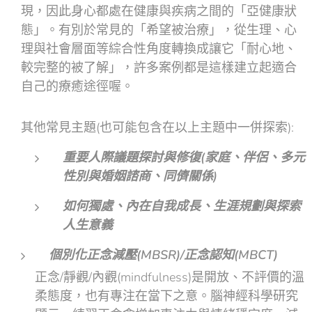
現，因此身心都處在健康與疾病之間的「亞健康狀
態」。有別於常見的「希望被治療」，從生理、心
理與社會層面等綜合性角度轉換成讓它「耐心地、
較完整的被了解」，許多案例都是這樣建立起適合
自己的療癒途徑喔。
其他常見主題(也可能包含在以上主題中一併探索):
重要人際議題探討與修復(家庭、伴侶、多元
性別與婚姻諮商、同儕關係)
如何獨處、內在自我成長、生涯規劃與探索
人生意義
個別化正念減壓(MBSR)/正念認知(MBCT)
正念/靜觀/內觀(mindfulness)是開放、不評價的溫
柔態度，也有專注在當下之意。腦神經科學研究