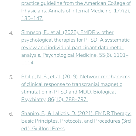
practice guideline from the American College of
Physicians. Annals of Internal Medicine, 177(2),
135–147.
Simpson, E., et al. (2025). EMDR v. other
psychological therapies for PTSD: A systematic
review and individual participant data meta-
analysis. Psychological Medicine, 55(6), 1101–
1114.
Philip, N. S., et al. (2019). Network mechanisms
of clinical response to transcranial magnetic
stimulation in PTSD and MDD. Biological
Psychiatry, 86(10), 788–797.
Shapiro, F., & Laliotis, D. (2021). EMDR Therapy:
Basic Principles, Protocols, and Procedures (3rd
ed.). Guilford Press
.