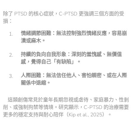
除了 PTSD 的核心症狀，C-PTSD 更強調三個方面的受
損：
情緒調節困難：無法控制強烈情緒反應，容易崩
潰或麻木。
持續的負向自我形象：深刻的羞愧感、無價值
感，覺得自己「有缺陷」。
人際困難：無法信任他人、害怕親密、或在人際
關係中退縮。
這類創傷常見於童年長期忽視或虐待、家庭暴力、性剝
削、或強制拘禁等情境。研究顯示，C-PTSD 的治療需要
更多的穩定支持與耐心陪伴（Kip et al., 2025）。