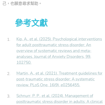
己，也願意尋求幫助。
📚 參考文獻
Kip, A., et al. (2025). Psychological interventions
for adult posttraumatic stress disorder: An
overview of systematic reviews and meta-
analyses. Journal of Anxiety Disorders, 99,
102750.
Martin, A., et al. (2021). Treatment guidelines for
post-traumatic stress disorder: A systematic
review. PLoS One, 16(9), e0256455.
Schnurr, P. P., et al. (2024). Management of
posttraumatic stress disorder in adults: A clinical