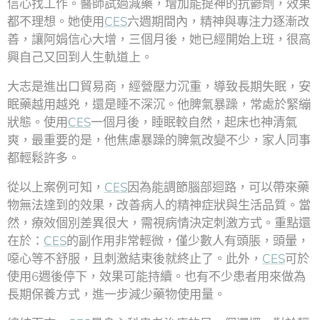
信心找工作。醫師試過減藥，增加能提神的抗鬱劑，效果
都不理想。她使用
CES
六週期間內，精神與專注力逐漸改
善，讓阿娟信心大增，三個月後，她已經開始上班，很高
興自己又回到人生軌道上。
大志是進出口貿易商，經營壓力沉重，導致長期失眠，安
眠藥越用越兇，還是睡不深沉。他脾氣暴躁，常處於緊繃
狀態。使用
CES
一個月後，睡眠較自然，起床也神清氣
爽，最重要的是，他焦慮暴躁的脾氣改變不少，家人同事
都輕鬆許多。
從以上案例可知，
CES
因為能調節腦部迴路，可以帶來藥
物無法達到的效果，改善病人的精神症狀與生活品質。當
然，療效個別差異很大，需視病情決定刺激方式。重點還
在於：
CES
的副作用非常輕微，僅少數人有頭脹，頭暈，
噁心等不舒服，且刺激結束後就終止了。此外，
CES
可於
使用6週後停下，效果可能持續。也有不少患者用來做為
長期保養方式，進一步減少藥物使用量。