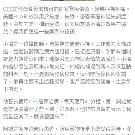
CES
是台灣食藥署核可的居家醫療儀器，適應症為疼痛。
美國FDA則核准用於焦慮，失眠，憂鬱等腦神經失調症
狀。由於它是一種新療法，很多朋友還不清楚效果在哪
兒？讓我們透過一些案例來認識。
小湯是一位攝影師，自從罹患憂鬱症後，工作能力大幅減
退，經過抗鬱劑治療六個月後，已接近康復，然而有個關
鍵能力始終沒回來：補捉瞬間眼神與表情的敏感度。小湯
的婚紗照生意原本非常火紅，他總能補捉到新人深情互動
的甜蜜一刻，但憂鬱症發病以來，這個吃飯傢伙卻生鏽
了，他再也照不出這種感覺，客戶都感受到落差，生意每
下愈況。
他嘗試使用
CES
居家治療，每天使用40分鐘，第二開始就
覺得頭腦清晰了些，到了第四週，他非常興奮的表示：我
完全正常了，感覺都回來了！
阿娟是多年躁鬱症患者，服用藥物後早上總覺得睏倦，沒