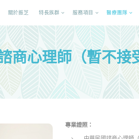
關於振芝
特長族群
服務項目
醫療團隊
 諮商心理師（暫不接
專業證照：
中華民國諮商心理師（諮