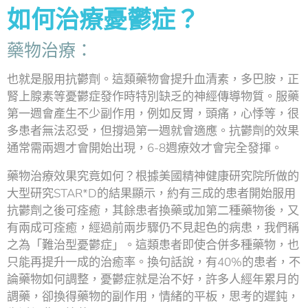
如何治療憂鬱症？
藥物治療：
也就是服用抗鬱劑。這類藥物會提升血清素，多巴胺，正
腎上腺素等憂鬱症發作時特別缺乏的神經傳導物質。服藥
第一週會產生不少副作用，例如反胃，頭痛，心悸等，很
多患者無法忍受，但撐過第一週就會適應。抗鬱劑的效果
通常需兩週才會開始出現，6-8週療效才會完全發揮。
藥物治療效果究竟如何？根據美國精神健康研究院所做的
大型研究STAR*D的結果顯示，約有三成的患者開始服用
抗鬱劑之後可痊癒，其餘患者換藥或加第二種藥物後，又
有兩成可痊癒，經過前兩步驟仍不見起色的病患，我們稱
之為「難治型憂鬱症」。這類患者即使合併多種藥物，也
只能再提升一成的治癒率。換句話說，有40%的患者，不
論藥物如何調整，憂鬱症就是治不好，許多人經年累月的
調藥，卻換得藥物的副作用，情緒的平板，思考的遲鈍，