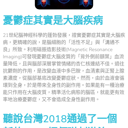
憂鬱症其實是大腦疾病
21世紀腦神經科學的蓬勃發展，證實憂鬱症其實是大腦疾
病，更精確的說，是腦細胞的「活性不足」與「溝通不
良」所致。利用磁振造影技術(Magnetic Resonance
Imaging)可發現憂鬱症大腦皮質的「背外側前額葉」血流
量降低，且與腦部深層掌管情緒的杏仁核連結不佳。過往
抗鬱劑的作用，是改變血液中多巴胺，血清素與正腎上腺
素濃度，從腦部基底改變憂鬱症狀。然而，由於血液會循
環到全身，於是帶來全身性的副作用。如果能有一種治療
能只作用在大腦皮質，精準活化病態的腦區，就能更有效
率地治療憂鬱症，又不會造成全身性副作用。
聽說台灣2018通過了一個