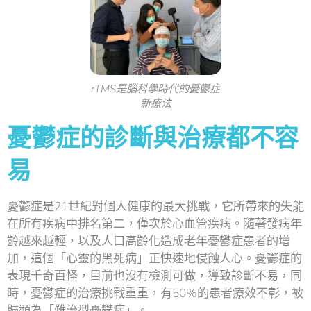
rTMS是腦科學時代的憂鬱症
新療法
憂鬱症的診斷與治療都不容
易
憂鬱症是21世紀對個人健康的最大挑戰，它所帶來的失能
在所有疾病中排名第二，僅次於心血管疾病。隨著發病年
齡越來越輕，以及人口高齡化造成老年憂鬱症患者的增
加，這個「心靈的黑死病」正快速地侵蝕人心。憂鬱症的
表現千奇百怪，目前也沒有檢測可做，導致診斷不易，同
時，憂鬱症的治療挑戰重重，有50%的患者療效不彰，被
歸類為「難治型憂鬱症」。