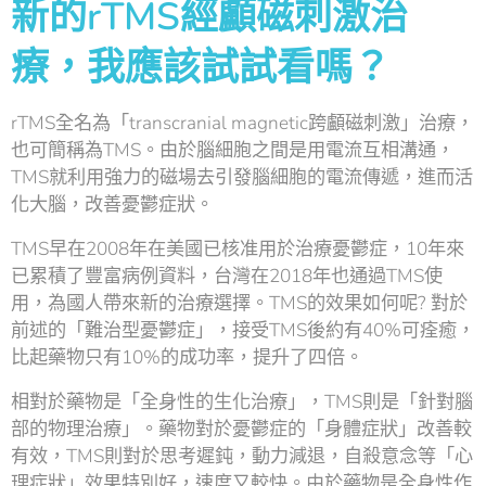
新的rTMS經顱磁刺激治
療，我應該試試看嗎？
rTMS全名為「transcranial magnetic跨顱磁刺激」治療，
也可簡稱為TMS。由於腦細胞之間是用電流互相溝通，
TMS就利用強力的磁場去引發腦細胞的電流傳遞，進而活
化大腦，改善憂鬱症狀。
TMS早在2008年在美國已核准用於治療憂鬱症，10年來
已累積了豐富病例資料，台灣在2018年也通過TMS使
用，為國人帶來新的治療選擇。TMS的效果如何呢? 對於
前述的「難治型憂鬱症」，接受TMS後約有40%可痊癒，
比起藥物只有10%的成功率，提升了四倍。
相對於藥物是「全身性的生化治療」，TMS則是「針對腦
部的物理治療」。藥物對於憂鬱症的「身體症狀」改善較
有效，TMS則對於思考遲鈍，動力減退，自殺意念等「心
理症狀」效果特別好，速度又較快。由於藥物是全身性作