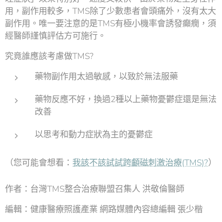
用，副作用較多，TMS除了少數患者會頭痛外，沒有太大
副作用。唯一要注意的是TMS有極小機率會誘發癲癇，須
經醫師謹慎評估方可施行。
究竟誰應該考慮做TMS?
藥物副作用太過敏感，以致於無法服藥
藥物反應不好，換過2種以上藥物憂鬱症還是無法
改善
以思考和動力症狀為主的憂鬱症
（您可能會想看：
我該不該試試跨顱磁刺激治療(TMS)?
）
作者：台灣TMS整合治療聯盟召集人 洪敬倫醫師
編輯：健康醫療照護產業 網路媒體內容總編輯 張少楷